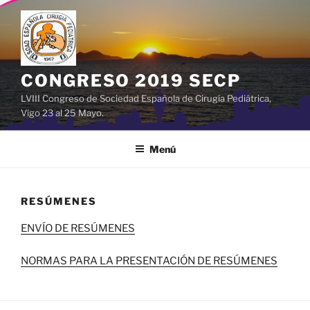
Saltar
al
contenido
CONGRESO 2019 SECP
LVIII Congreso de Sociedad Española de Cirugía Pediátrica,
Vigo 23 al 25 Mayo.
Menú
RESÚMENES
ENVÍO DE RESÚMENES
NORMAS PARA LA PRESENTACIÓN DE RESÚMENES