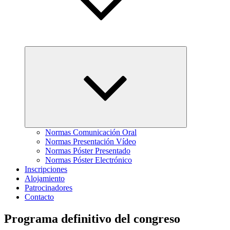
Expandir
el
menú
inferior
Normas Comunicación Oral
Normas Presentación Vídeo
Normas Póster Presentado
Normas Póster Electrónico
Inscripciones
Alojamiento
Patrocinadores
Contacto
Programa definitivo del congreso