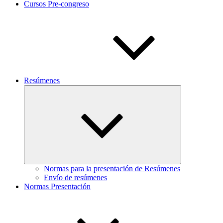
Cursos Pre-congreso
Resúmenes
Expandir
el
menú
inferior
Normas para la presentación de Resúmenes
Envío de resúmenes
Normas Presentación