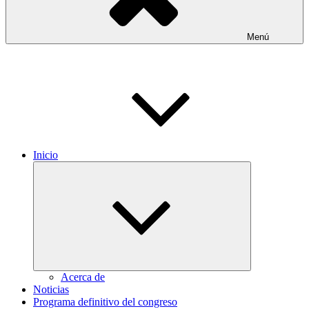
Menú
Inicio
Expandir
el
menú
inferior
Acerca de
Noticias
Programa definitivo del congreso